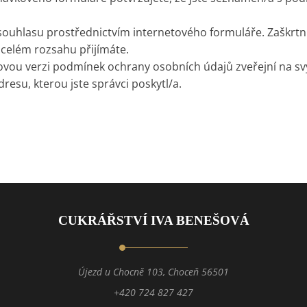
ouhlasu prostřednictvím internetového formuláře. Zaškrtn
celém rozsahu přijímáte.
ovou verzi podmínek ochrany osobních údajů zveřejní na sv
esu, kterou jste správci poskytl/a.
CUKRÁŘSTVÍ IVA BENEŠOVÁ
Újezd u Chocně 103, Choceň 56501
+420 724 827 427