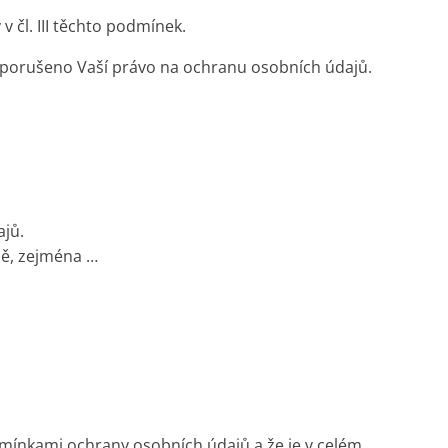
čl. III těchto podmínek.
o porušeno Vaší právo na ochranu osobních údajů.
ajů.
bě, zejména …
mínkami ochrany osobních údajů a že je v celém