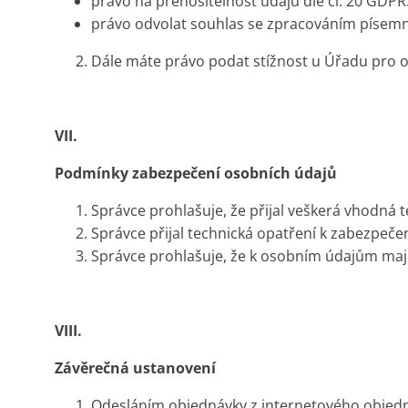
právo na přenositelnost údajů dle čl. 20 GDPR
právo odvolat souhlas se zpracováním písemně
Dále máte právo podat stížnost u Úřadu pro o
VII.
Podmínky zabezpečení osobních údajů
Správce prohlašuje, že přijal veškerá vhodná 
Správce přijal technická opatření k zabezpeče
Správce prohlašuje, že k osobním údajům maj
VIII.
Závěrečná ustanovení
Odesláním objednávky z internetového objedn