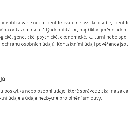
dentifikované nebo identifikovatelné fyzické osobě; identif
éna odkazem na určitý identifikátor, například jméno, identif
ologické, genetické, psychické, ekonomické, kulturní nebo spo
 ochranu osobních údajů. Kontaktními údaji pověřence jso
ajů
u poskytl/a nebo osobní údaje, které správce získal na zákl
ktní údaje a údaje nezbytné pro plnění smlouvy.