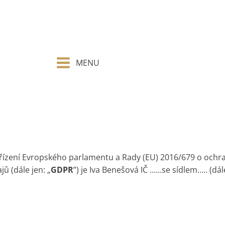
MENU
řízení Evropského parlamentu a Rady (EU) 2016/679 o ochra
ů (dále jen: „
GDPR
”) je Iva Benešová IČ ……se sídlem….. (dále