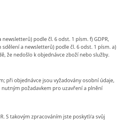
ewsletterů) podle čl. 6 odst. 1 písm. f) GDPR,
ělení a newsletterů) podle čl. 6 odst. 1 písm. a)
adě, že nedošlo k objednávce zboží nebo služby.
em; při objednávce jsou vyžadovány osobní údaje,
 je nutným požadavkem pro uzavření a plnění
R. S takovým zpracováním jste poskytl/a svůj