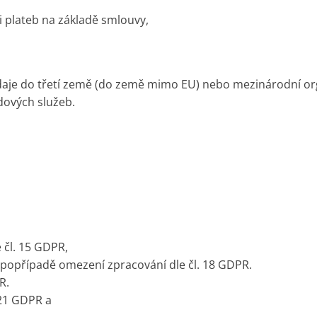
ci plateb na základě smlouvy,
je do třetí země (do země mimo EU) nebo mezinárodní orga
dových služeb.
 čl. 15 GDPR,
 popřípadě omezení zpracování dle čl. 18 GDPR.
R.
 21 GDPR a