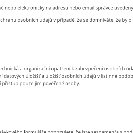
.
 nebo elektronicky na adresu nebo email správce uvedený v 
chranu osobních údajů v případě, že se domníváte, že byl
technická a organizační opatření k zabezpečení osobních úd
ní datových úložišť a úložišť osobních údajů v listinné podo
í přístup pouze jím pověřené osoby.
ávkového formuláře potvrzujete, že jste seznámen/a s pod