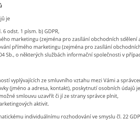
ů
ů je
 6 odst. 1 písm. b) GDPR,
ho marketingu (zejména pro zasílání obchodních sdělení a n
ání přímého marketingu (zejména pro zasílání obchodních sd
004 Sb., o některých službách informační společnosti v příp
ností vyplývajících ze smluvního vztahu mezi Vámi a správc
ávky (jméno a adresa, kontakt), poskytnutí osobních údajů
ožné smlouvu uzavřít či jí ze strany správce plnit,
arketingových aktivit.
matickému individuálnímu rozhodování ve smyslu čl. 22 GDP