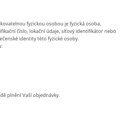
ikovatelnou fyzickou osobou je fyzická osoba,
ikační číslo, lokační údaje, síťový identifikátor nebo
lečenské identity této fyzické osoby.
u:
adě plnění Vaší objednávky.